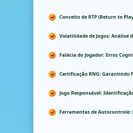
Conceito de RTP (Return to Pla
Volatilidade de Jogos: Análise 
Falácia do Jogador: Erros Cog
Certificação RNG: Garantindo 
Jogo Responsável: Identifica
Ferramentas de Autocontrole: E