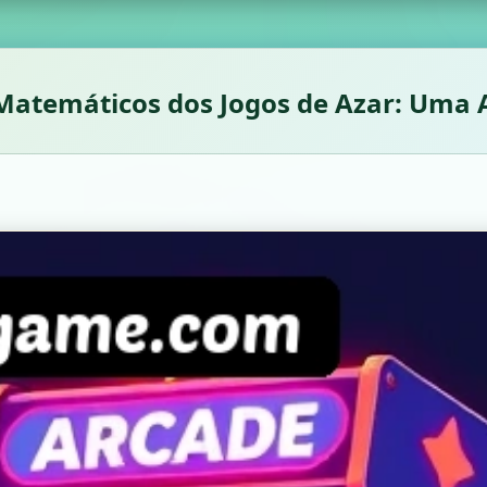
atemáticos dos Jogos de Azar: Uma 