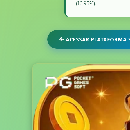
(IC 95%).
🎯 ACESSAR PLATAFORMA 