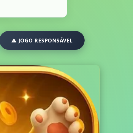
⚠️ JOGO RESPONSÁVEL